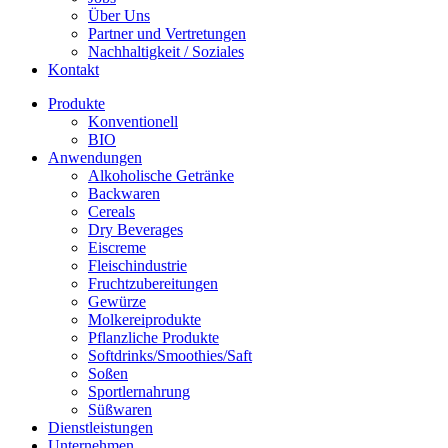
Über Uns
Partner und Vertretungen
Nachhaltigkeit / Soziales
Kontakt
Produkte
Konventionell
BIO
Anwendungen
Alkoholische Getränke
Backwaren
Cereals
Dry Beverages
Eiscreme
Fleischindustrie
Fruchtzubereitungen
Gewürze
Molkereiprodukte
Pflanzliche Produkte
Softdrinks/Smoothies/Saft
Soßen
Sportlernahrung
Süßwaren
Dienstleistungen
Unternehmen