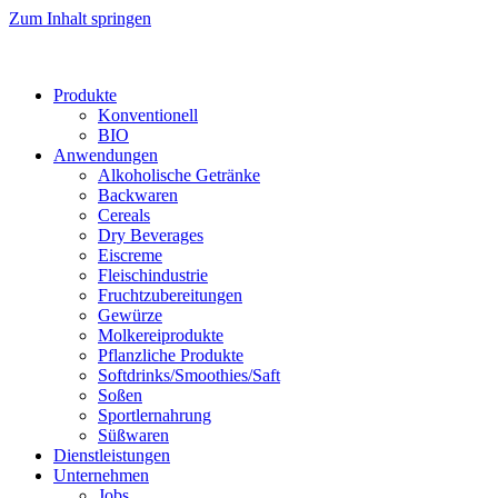
Zum Inhalt springen
Produkte
Konventionell
BIO
Anwendungen
Alkoholische Getränke
Backwaren
Cereals
Dry Beverages
Eiscreme
Fleischindustrie
Fruchtzubereitungen
Gewürze
Molkereiprodukte
Pflanzliche Produkte
Softdrinks/Smoothies/Saft
Soßen
Sportlernahrung
Süßwaren
Dienstleistungen
Unternehmen
Jobs